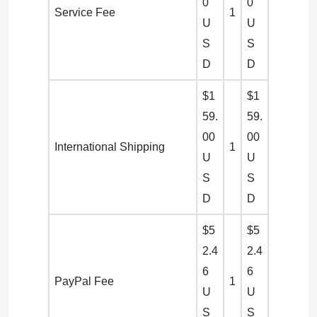
0
0
Service Fee
1
U
U
S
S
D
D
$1
$1
59.
59.
00
00
International Shipping
1
U
U
S
S
D
D
$5
$5
2.4
2.4
6
6
PayPal Fee
1
U
U
S
S